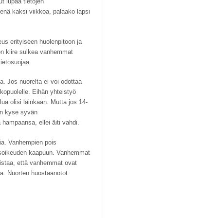
t lupaa tietojen
senä kaksi viikkoa, palaako lapsi
us erityiseen huolenpitoon ja
on kiire sulkea vanhemmat
ietosuojaa.
. Jos nuorelta ei voi odottaa
lkopuolelle. Eihän yhteistyö
lua olisi lainkaan. Mutta jos 14-
in kyse syvän
 hampaansa, ellei äiti vahdi.
sia. Vanhempien pois
isoikeuden kaapuun. Vanhemmat
odistaa, että vanhemmat ovat
ta. Nuorten huostaanotot