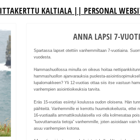
IITTAKERTTU KALTIALA || PERSONAL WEBSI
ANNA LAPSI 7-VUOT
Spartassa lapset otettiin vanhemmiltaan 7-vuotiaina. Suom
vuodesta.
Hammashuollossa minulla on oikeus hoitaa nettipankkitunnu
hammashuollon ajanvarauksia puolesta-asiointisopimuksella
lupalomakkeen? Yli 12-vuotias ottaa siis itse vastuun ham
vanhempien asiointioikeuksia tarvita.
Eräs 15-vuotias esiintyi koulussa oudon oloisena. Hän tun
päihteitä. Vanhemmille ei kerrottu huumekokeilusta, ettei 
16-vuotiaalla ammattikoululaisella voi olla kolmesataa pois
”luovuttamasta tietoja” vanhemmille, joten asioidaan vain
asuu vanhempien kotona.