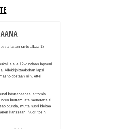
TE
IAANA
essa lasten siirto alkaa 12
ksilla alle 12-vuotiaan lapseni
. Allekirjoittaakohan lapsi
mashoidostaan niin, ettei
nusti käyttäneensä laittomia
nuoren luottamusta menetettäisi.
saolotuntia, mutta nuori kieltää
 hänen kanssaan. Nuori tosin