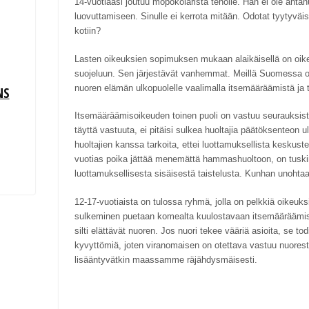
14-vuotiaasi joutuu mopokolarista teholle. Hän ei ole antanu
luovuttamiseen. Sinulle ei kerrota mitään. Odotat tyytyväi
kotiin?
Lasten oikeuksien sopimuksen mukaan alaikäisellä on oike
suojeluun. Sen järjestävät vanhemmat. Meillä Suomessa 
nuoren elämän ulkopuolelle vaalimalla itsemääräämistä ja t
NS
Itsemääräämisoikeuden toinen puoli on vastuu seurauksista
täyttä vastuuta, ei pitäisi sulkea huoltajia päätöksenteon u
huoltajien kanssa tarkoita, ettei luottamuksellista keskuste
vuotias poika jättää menemättä hammashuoltoon, on tusk
luottamuksellisesta sisäisestä taistelusta. Kunhan unohtaa
12-17-vuotiaista on tulossa ryhmä, jolla on pelkkiä oikeuk
sulkeminen puetaan komealta kuulostavaan itsemäärääm
silti elättävät nuoren. Jos nuori tekee vääriä asioita, se t
kyvyttömiä, joten viranomaisen on otettava vastuu nuores
lisääntyvätkin maassamme räjähdysmäisesti.